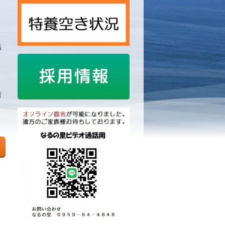
結
情
ま